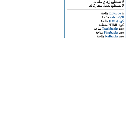
لا تستطيع
إرفاق ملفات
لا تستطيع
تعديل مشاركاتك
is
BB code
متاحة
الابتسامات
متاحة
كود [IMG]
متاحة
كود HTML
معطلة
are
Trackbacks
متاحة
are
Pingbacks
متاحة
are
Refbacks
متاحة
قوانين المنتدى
المواضيع المتشابهه
الموضوع
بالفيديو ثوار التحرير يطردون الشيخ صفوت حجازى من ميدان التحرير
تحميل خطبة جمعة الغضب الثانية من ميدان التحرير 27-5-2011
بالفيديو اراء الشعب المصرى فى غزوة الصناديق
بالفيديو سيف الاسلام القذافى يقول طز فى العرب والدول العربية
بالفيديو ديك يقول الله الله