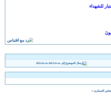
بار للشهداء
قُونَ
del.icio.us
لمجلس العسكرى
»