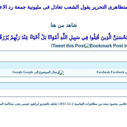
 متظاهرى التحرير يقول الشعب تغاذل فى مليونية جمعة رد الاعت
شاهد من هنا
تَحْسَبَنَّ الَّذِينَ قُتِلُوا فِي سَبِيلِ اللَّهِ أَمْوَاتًا بَلْ أَحْيَاءٌ عِنْدَ رَبِّهِمْ يُرْزَ
Google
Facebook
امى محمود سعد من مظاهرات العباسية 2-12-2011
|
شاهد بالفيديو ابراهيم عيسى يجب محاكمة ا