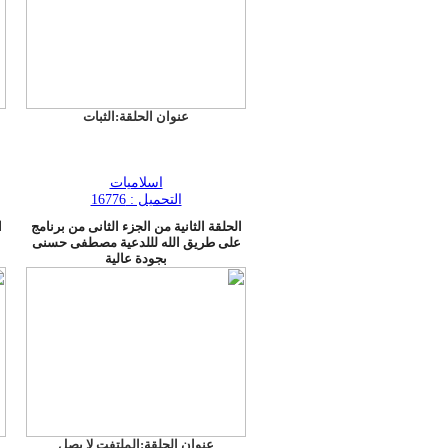
عنوان الحلقة:الثبات
اسلاميات
التحميل : 16776
الحلقة الثانية من الجزء الثانى من برنامج
ا
على طريق الله لللدعية مصطفى حسنى
ع
بجودة عالية
عنوان الحلقة:الملتفت لا يصل